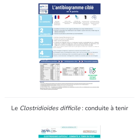
Le
Clostridioïdes difficile
: conduite à tenir