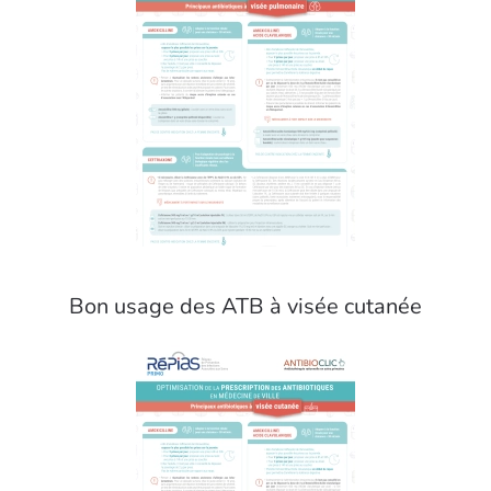
Bon usage des ATB à visée cutanée