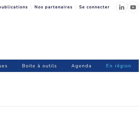
publications
Nos partenaires
Se connecter
ues
Boite à outils
Agenda
En région