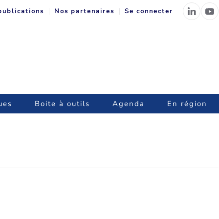
publications
Nos partenaires
Se connecter
ues
Boite à outils
Agenda
En région