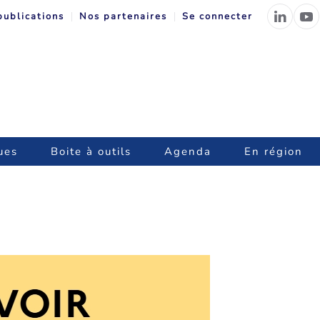
publications
Nos partenaires
Se connecter
ues
Boite à outils
Agenda
En région